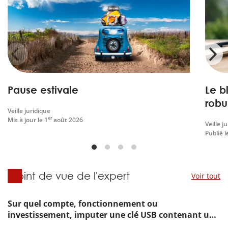
Pause estivale
Le b
robu
Veille juridique
pro
er
Mis à jour le
1
août 2026
Veille j
Publié 
Point de vue de l'expert
Sur quel compte, fonctionnement ou
investissement, imputer une clé USB contenant un
certificat électronique RGS** d'une validité de trois