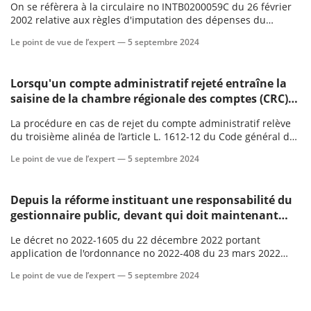
On se réfèrera à la circulaire no INTB0200059C du 26 février
ans et d'une valeur de 460€ HT ?
2002 relative aux règles d'imputation des dépenses du
secteur public local.
Le point de vue de l’expert —
5 septembre 2024
Lorsqu'un compte administratif rejeté entraîne la
saisine de la chambre régionale des comptes (CRC),
si la conformité du projet de compte administratif
La procédure en cas de rejet du compte administratif relève
(CA) avec le compte de gestion est reconnue, ce
du troisième alinéa de l’article L. 1612-12 du Code général des
dernier se substitue au CA, mais la reprise des
collectivités territoriales (CGCT) qui prévoit une procédure
résultats et des restes à réaliser est-elle possible et à
Le point de vue de l’expert —
5 septembre 2024
particulière en cas de rejet du compte administratif par
quel moment ?
l’organe délibérant.
Depuis la réforme instituant une responsabilité du
gestionnaire public, devant qui doit maintenant
prêter serment le comptable des collectivités locales
Le décret no 2022-1605 du 22 décembre 2022 portant
(responsable d'un service de gestion comptable de la
application de l'ordonnance no 2022-408 du 23 mars 2022
DGFiP) ?
relative au régime de responsabilité financière des
Le point de vue de l’expert —
5 septembre 2024
gestionnaires publics et modifiant diverses dispositions
relatives aux comptables publics modifie diverses dispositi