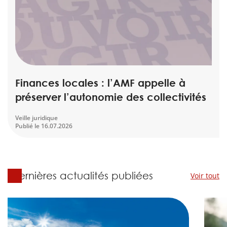
scientifique
er
gratuitement
Finances locales : l’AMF appelle à
préserver l’autonomie des collectivités
Veille juridique
Publié le
16.07.2026
Dernières actualités publiées