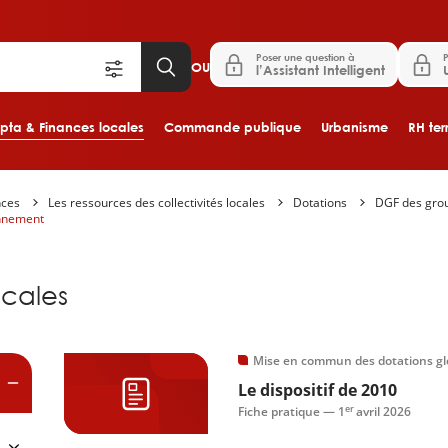
Poser une question à
P
OU
l’Assistant Intelligent
ta & Finances locales
Commande publique
Urbanisme
RH terr
nces
Les ressources des collectivités locales
Dotations
DGF des gr
Aller au contenu principal
onnement
es
cales
Mise en commun des dotations gl
Le dispositif de 2010
er
Fiche pratique —
1
avril 2026