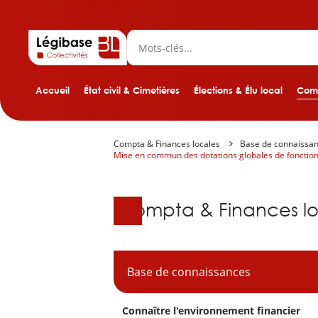
Accueil
État civil & Cimetières
Élections & Élu local
Comp
Compta & Finances locales
Base de connaissa
Mise en commun des dotations globales de foncti
Base de connaissanc
Compta & Finances lo
Base de connaissances
Connaître l'environnement financier