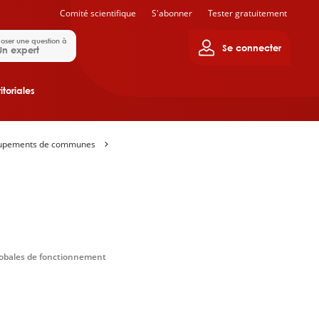
Comité scientifique
S'abonner
Tester gratuitement
oser une question à
Se connecter
Un expert
itoriales
oupements de communes
obales de fonctionnement