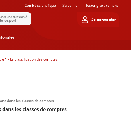
Comité scientifique
S'abonner
Tester gratuitement
oser une question à
Se connecter
Un expert
itoriales
tre
1
- La classification des comptes
ions dans les classes de comptes
s dans les classes de comptes