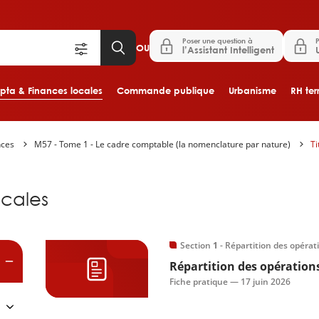
Poser une question à
P
OU
l’Assistant Intelligent
ta & Finances locales
Commande publique
Urbanisme
RH terr
nces
M57 - Tome 1 - Le cadre comptable (la nomenclature par nature)
Ti
Aller au contenu principal
es
cales
Section
1
- Répartition des opérat
Répartition des opération
Fiche pratique —
17 juin 2026