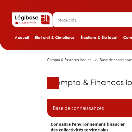
Accueil
État civil & Cimetières
Élections & Élu local
Comp
Compta & Finances locales
Base de connaissa
Base de connaissanc
Compta & Finances lo
Base de connaissances
Connaître l'environnement financier
des collectivités territoriales