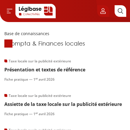
Base de connaissances
Aller au contenu principal
Base de connaissances
Compta & Finances locales
vil & Cimetières
ns & Élu local
Taxe locale sur la publicité extérieure
Présentation et textes de référence
& Finances locales
er
Fiche pratique —
1
avril 2026
de publique
Taxe locale sur la publicité extérieure
Assiette de la taxe locale sur la publicité extérieure
sme
er
Fiche pratique —
1
avril 2026
itoriales