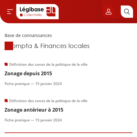
Base de connaissances
Aller au contenu principal
Base de connaissances
Compta & Finances locales
vil & Cimetières
ns & Élu local
Définition des zones de la politique de la ville
Zonage depuis 2015
& Finances locales
Fiche pratique —
15 janvier 2024
de publique
Définition des zones de la politique de la ville
Zonage antérieur à 2015
sme
Fiche pratique —
15 janvier 2024
itoriales