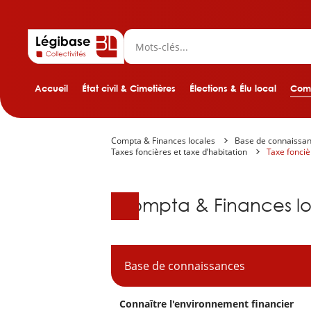
Accueil
État civil & Cimetières
Élections & Élu local
Comp
Compta & Finances locales
Base de connaissa
Taxes foncières et taxe d’habitation
Taxe fonciè
Base de connaissanc
Compta & Finances lo
Base de connaissances
Connaître l'environnement financier