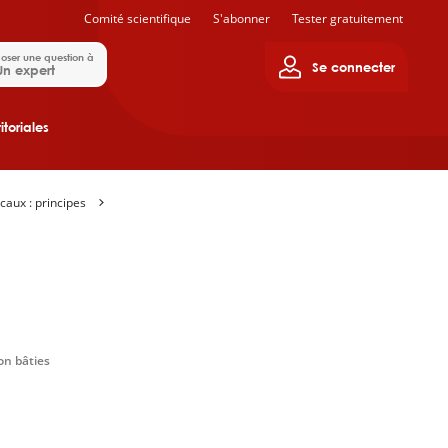
Comité scientifique
S'abonner
Tester gratuitement
oser une question à
Se connecter
Un expert
itoriales
caux : principes
on bâties