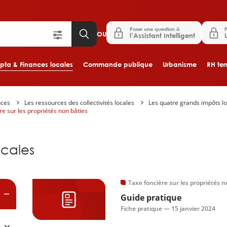
Poser une question à
P
OU
l’Assistant Intelligent
ta & Finances locales
Commande publique
Urbanisme
RH terr
nces
Les ressources des collectivités locales
Les quatre grands impôts lo
Aller au contenu principal
re sur les propriétés non bâties
es
cales
Taxe foncière sur les propriétés n
Guide pratique
Fiche pratique —
15 janvier 2024