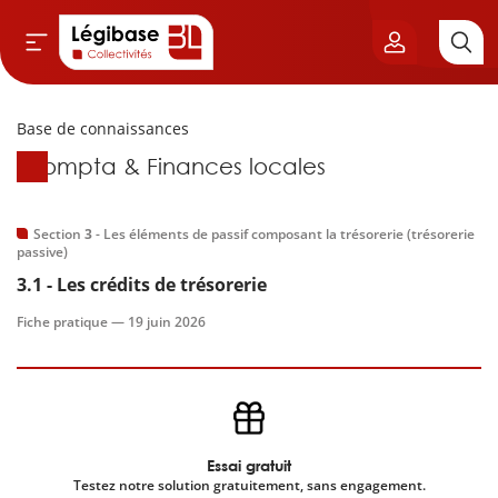
Base de connaissances
Aller au contenu principal
Base de connaissances
Compta & Finances locales
vil & Cimetières
ns & Élu local
Section
3
- Les éléments de passif composant la trésorerie (trésorerie
passive)
3.1 - Les crédits de trésorerie
& Finances locales
Fiche pratique —
19 juin 2026
de publique
sme
itoriales
Essai gratuit
Testez notre solution gratuitement, sans engagement.