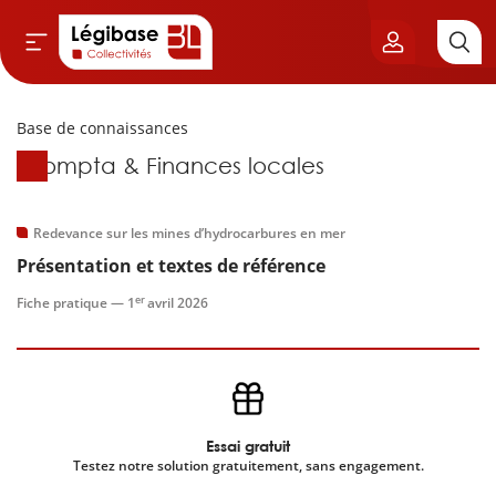
Base de connaissances
Aller au contenu principal
Base de connaissances
Compta & Finances locales
vil & Cimetières
ns & Élu local
Redevance sur les mines d’hydrocarbures en mer
Présentation et textes de référence
& Finances locales
er
Fiche pratique —
1
avril 2026
de publique
sme
Essai gratuit
itoriales
Testez notre solution gratuitement, sans engagement.