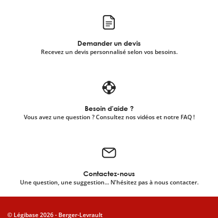
scientifique
Demander un devis
er
Recevez un devis personnalisé selon vos besoins.
gratuitement
Besoin d'aide ?
Vous avez une question ? Consultez nos vidéos et notre FAQ !
Contactez-nous
Une question, une suggestion... N'hésitez pas à nous contacter.
© Légibase 2026 - Berger-Levrault