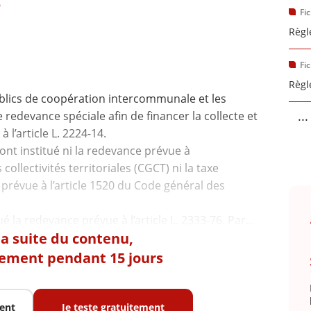
6
Fi
Règl
Fi
Règl
lics de coopération intercommunale et les
...
 redevance spéciale afin de financer la collecte et
l’article L. 2224-14.
 n’ont institué ni la redevance prévue à
collectivités territoriales (CGCT) ni la taxe
révue à l’article 1520 du Code général des
 la suite du contenu,
tement pendant 15 jours
ent
Je teste gratuitement