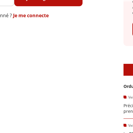
onné ?
Je me connecte
A
Ordu
Vei
Préc
pren
Vei