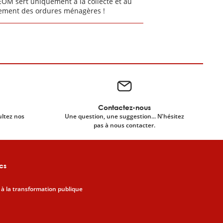
EOM sert uniquement à la collecte et au
tement des ordures ménagères !
Contactez-nous
ultez nos
Une question, une suggestion... N'hésitez
pas à nous contacter.
cs
 à la transformation publique