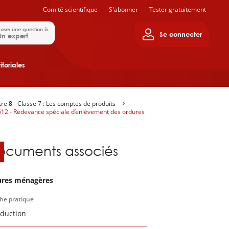
Comité scientifique
S'abonner
Tester gratuitement
oser une question à
Se connecter
Un expert
itoriales
tre
8
- Classe 7 : Les comptes de produits
12 - Redevance spéciale d’enlèvement des ordures
ocuments associés
res ménagères
che pratique
oduction