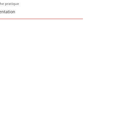
che pratique
entation