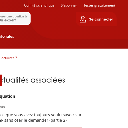
Comité scientifique
S'abonner
Tester gratuitement
oser une question à
Se connecter
Un expert
itoriales
ectivités ?
ctualités associées
quation
cus
 ce que vous avez toujours voulu savoir sur
GF sans oser le demander (partie 2)