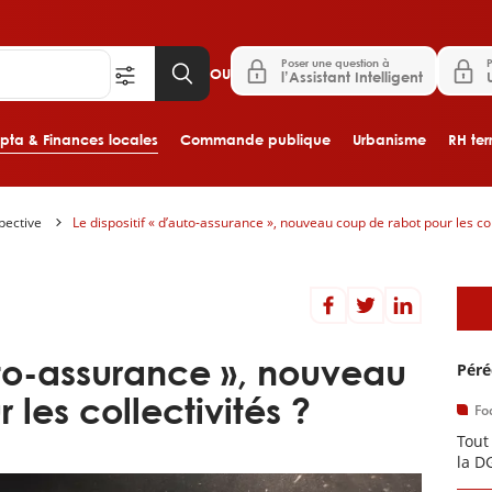
Poser une question à
P
OU
l’Assistant Intelligent
ta & Finances locales
Commande publique
Urbanisme
RH terr
pective
Le dispositif « d’auto-assurance », nouveau coup de rabot pour les coll
Aller au contenu principal
A
auto-assurance », nouveau
Péré
les collectivités ?
Fo
Tout
la D