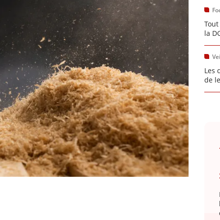
Fo
Tout
la D
Vei
Les 
de l