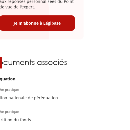
aux réponses personnalisées du Point
de vue de l'expert.
Je m'abonne à Légibase
ocuments associés
quation
che pratique
tion nationale de péréquation
che pratique
rtition du fonds