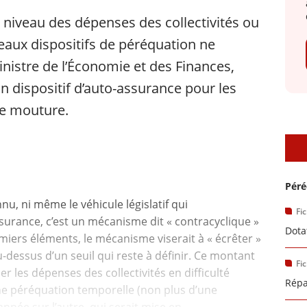
e niveau des dépenses des collectivités ou
aux dispositifs de péréquation ne
istre de l’Économie et des Finances,
un dispositif d’auto-assurance pour les
lle mouture.
D
Péré
nu, ni même le véhicule législatif qui
Fi
surance, c’est un mécanisme dit « contracyclique »
Dota
emiers éléments, le mécanisme viserait à « écrêter »
au-dessus d’un seuil qui reste à définir. Ce montant
Fi
er les dépenses des collectivités en difficulté
Répa
une péréquation temporelle (non plus d’une