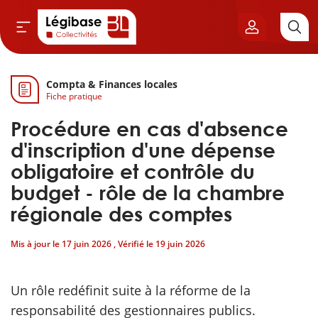
Compta & Finances locales
Aller au contenu principal
Fiche pratique
vil & Cimetières
Procédure en cas d'absence
ns & Élu local
d'inscription d'une dépense
obligatoire et contrôle du
& Finances locales
budget - rôle de la chambre
régionale des comptes
de publique
Mis à jour le
17 juin 2026
, Vérifié le
19 juin 2026
sme
Un rôle redéfinit suite à la réforme de la
itoriales
responsabilité des gestionnaires publics.