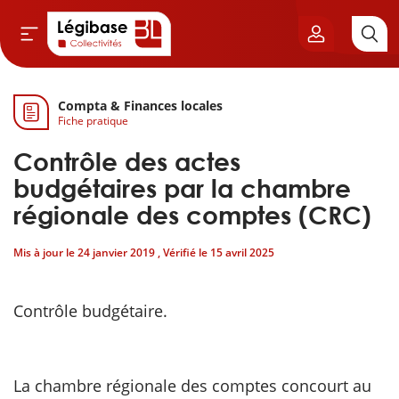
Compta & Finances locales
Aller au contenu principal
Fiche pratique
vil & Cimetières
Contrôle des actes
ns & Élu local
budgétaires par la chambre
régionale des comptes (CRC)
& Finances locales
Mis à jour le
24 janvier 2019
, Vérifié le
15 avril 2025
de publique
Contrôle budgétaire.
sme
itoriales
La chambre régionale des comptes concourt au