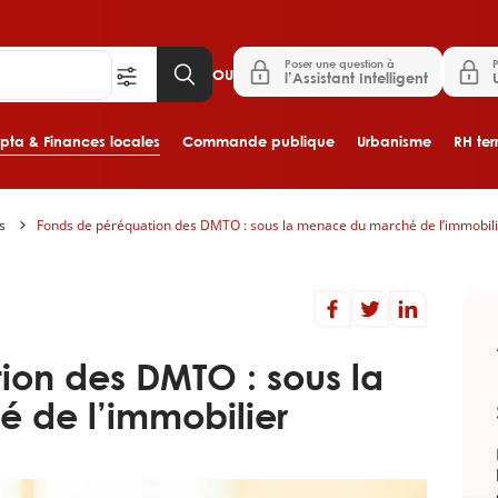
Poser une question à
P
OU
l’Assistant Intelligent
ta & Finances locales
Commande publique
Urbanisme
RH terr
s
Fonds de péréquation des DMTO : sous la menace du marché de l’immobil
Aller au contenu principal
ion des DMTO : sous la
 de l’immobilier