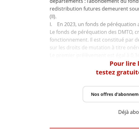
départements : l’abondement du fonds e
redistribution futures demeurent sou
(II).
I. En 2023, un fonds de péréquation 
Le fonds de péréquation des DMTO, cr
fonctionnement. Il est constitué par d
sur les droits de mutation à titre on
Pour lire
testez gratui
Nos offres d'abonnem
Déjà ab