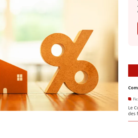
D
Comi
Fi
Le C
des 