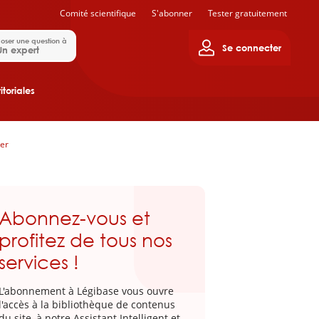
Comité scientifique
S'abonner
Tester gratuitement
oser une question à
Se connecter
Un expert
itoriales
ier
Abonnez-vous et
profitez de tous nos
services !
L'abonnement à Légibase vous ouvre
l'accès à la bibliothèque de contenus
du site, à notre Assistant Intelligent et