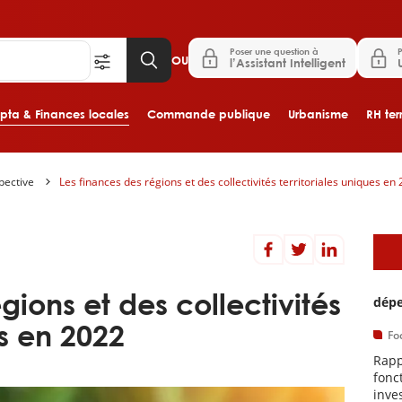
Poser une question à
P
OU
l’Assistant Intelligent
ta & Finances locales
Commande publique
Urbanisme
RH terr
pective
Les finances des régions et des collectivités territoriales uniques en
Aller au contenu principal
A
gions et des collectivités
dépe
es en 2022
Fo
Rapp
fonc
inve