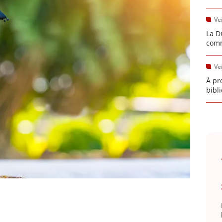
Vei
La D
comm
Vei
À pr
bibl