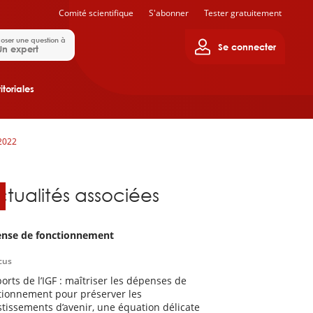
Comité scientifique
S'abonner
Tester gratuitement
oser une question à
Se connecter
Un expert
itoriales
 2022
ctualités associées
nse de fonctionnement
cus
orts de l’IGF : maîtriser les dépenses de
tionnement pour préserver les
stissements d’avenir, une équation délicate