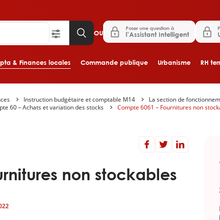
Poser une question à
P
OU
l’Assistant Intelligent
ta & Finances locales
Commande publique
Urbanisme
RH terr
nces
Instruction budgétaire et comptable M14
La section de fonctionne
Aller au contenu principal
te 60 – Achats et variation des stocks
Compte 6061 – Fournitures non stock
rnitures non stockables
022