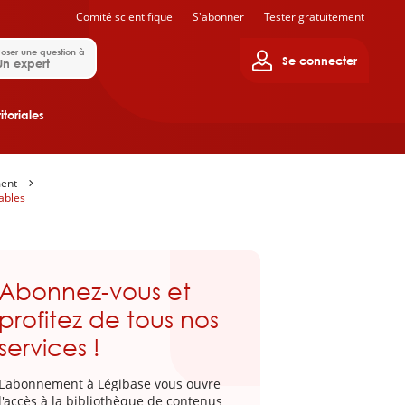
Comité scientifique
S'abonner
Tester gratuitement
oser une question à
Se connecter
Un expert
itoriales
ment
ables
Abonnez-vous et
profitez de tous nos
services !
L'abonnement à Légibase vous ouvre
l'accès à la bibliothèque de contenus